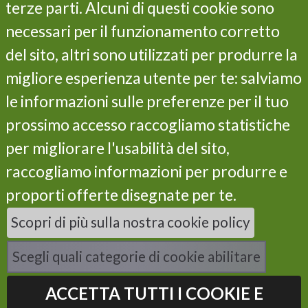
terze parti. Alcuni di questi cookie sono
Project
Objectives
necessari per il funzionamento corretto
Actions
del sito, altri sono utilizzati per produrre la
Results
migliore esperienza utente per te: salviamo
Life Programme
le informazioni sulle preferenze per il tuo
Partners
Contacts
prossimo accesso raccogliamo statistiche
Privacy and cookie policy
per migliorare l'usabilità del sito,
Subscribe our newsletter
raccogliamo informazioni per produrre e
proporti offerte disegnate per te.
Scopri di più sulla nostra cookie policy
I have read the privacy policy and I consent to the
processing of my data *
Scegli quali categorie di cookie abilitare
ACCETTA TUTTI I COOKIE E