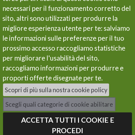
Objectives
necessari per il funzionamento corretto del
Actions
sito, altri sono utilizzati per produrre la
Results
migliore esperienza utente per te: salviamo
Life Programme
Partners
le informazioni sulle preferenze per il tuo
Contacts
prossimo accesso raccogliamo statistiche
Privacy and cookie policy
per migliorare l'usabilità del sito,
Subscribe our newsletter
raccogliamo informazioni per produrre e
proporti offerte disegnate per te.
I have read the privacy policy and I consent to the
Scopri di più sulla nostra cookie policy
processing of my data *
Scegli quali categorie di cookie abilitare
ACCETTA TUTTI I COOKIE E
PROCEDI
Powered by
Instilla