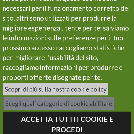
Objectives
necessari per il funzionamento corretto del
Actions
sito, altri sono utilizzati per produrre la
Results
migliore esperienza utente per te: salviamo
Life Programme
Partners
le informazioni sulle preferenze per il tuo
Contacts
prossimo accesso raccogliamo statistiche
Privacy and cookie policy
per migliorare l'usabilità del sito,
Subscribe our newsletter
raccogliamo informazioni per produrre e
proporti offerte disegnate per te.
I have read the privacy policy and I consent to the
Scopri di più sulla nostra cookie policy
processing of my data *
Scegli quali categorie di cookie abilitare
ACCETTA TUTTI I COOKIE E
PROCEDI
Powered by
Instilla