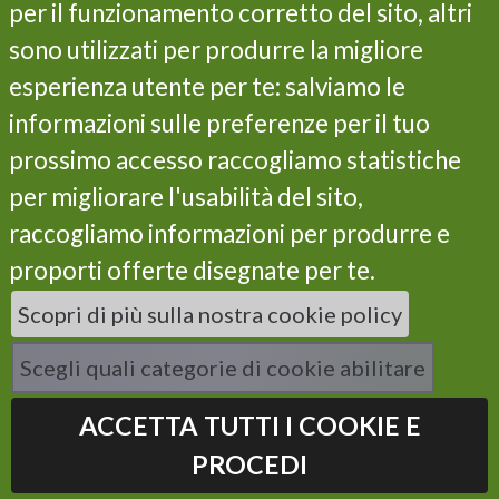
per il funzionamento corretto del sito, altri
Actions
sono utilizzati per produrre la migliore
Results
esperienza utente per te: salviamo le
Life Programme
Partners
informazioni sulle preferenze per il tuo
Contacts
prossimo accesso raccogliamo statistiche
Privacy and cookie policy
per migliorare l'usabilità del sito,
Subscribe our newsletter
raccogliamo informazioni per produrre e
proporti offerte disegnate per te.
I have read the privacy policy and I consent to the
Scopri di più sulla nostra cookie policy
processing of my data *
Scegli quali categorie di cookie abilitare
ACCETTA TUTTI I COOKIE E
PROCEDI
Powered by
Instilla